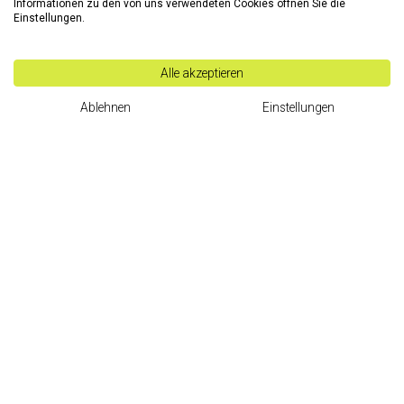
Informationen zu den von uns verwendeten Cookies öffnen Sie die
Einstellungen.
Alle akzeptieren
Ablehnen
Einstellungen
CHRISTIAN LENZ
Chief Services & Operat​ions Officer
Ges.m.b.H
SBS Software
.