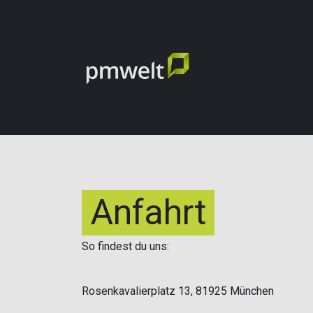
ZUM INHALT SPRINGEN
pmwelt 2026
Ausstellung
Service & Anr
Anfahrt
So findest du uns:
Rosenkavalierplatz 13, 81925 München