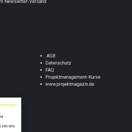
um Newsletter-Versand.
AGB
Datenschutz
FAQ
Projektmanagement-Kurse
www.projektmagazin.de
immungen
n
re
n von uns
 2026