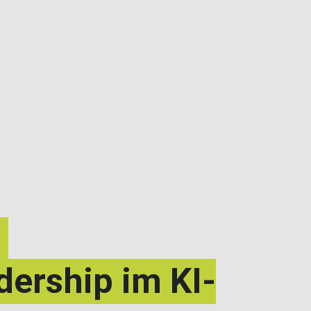
"
dership im KI-