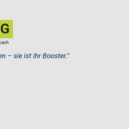
IG
 Coach
 – sie ist ihr Booster."