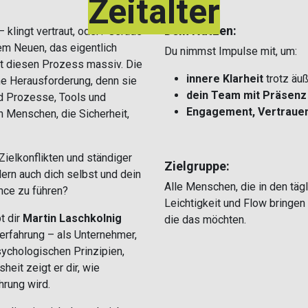
Zeitalter
Dein Nutzen:
klingt vertraut, oder? Gerade
m Neuen, das eigentlich
Du nimmst Impulse mit, um:
igt diesen Prozess massiv. Die
innere Klarheit
trotz äu
che Herausforderung, denn sie
dein Team mit Präsenz 
d Prozesse, Tools und
Engagement, Vertrauen
h Menschen, die Sicherheit,
 Zielkonflikten und ständiger
Zielgruppe:
dern auch dich selbst und dein
Alle Menschen, die in den täg
nce zu führen?
Leichtigkeit und Flow bringe
t dir
Martin Laschkolnig
die das möchten.
erfahrung – als Unternehmer,
ychologischen Prinzipien,
heit zeigt er dir, wie
hrung wird.